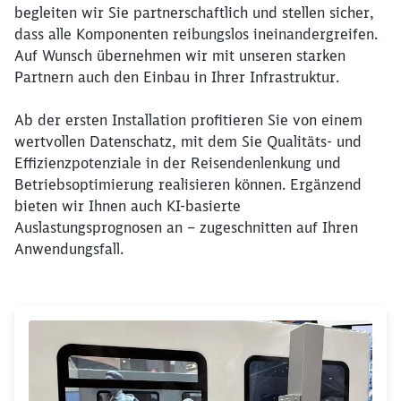
begleiten wir Sie partnerschaftlich und stellen sicher,
dass alle Komponenten reibungslos ineinandergreifen.
Schließen
Möchten Sie zu
weitergeleitet
Auf Wunsch übernehmen wir mit unseren starken
werden?
Partnern auch den Einbau in Ihrer Infrastruktur.
Ab der ersten Installation profitieren Sie von einem
Abbrechen
Weiter
wertvollen Datenschatz, mit dem Sie Qualitäts- und
Effizienzpotenziale in der Reisendenlenkung und
Betriebsoptimierung realisieren können. Ergänzend
bieten wir Ihnen auch KI-basierte
Auslastungsprognosen an – zugeschnitten auf Ihren
Anwendungsfall.
Klicken, um den folgenden Slider zu überspringen