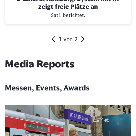
zeigt freie Plätze an
Sat1 berichtet.
1
von
2
Ende des Sliders
Media Reports
Messen, Events, Awards